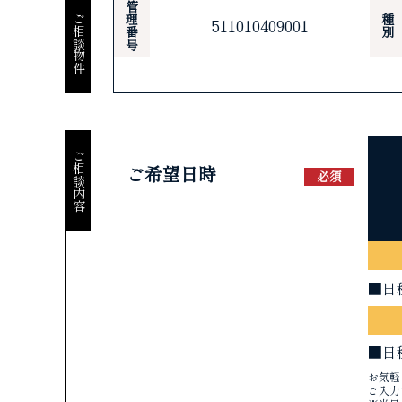
管理番号
ご相談物件
種別
511010409001
ご相談内容
ご希望日時
必須
■日
■日
お気軽
ご入力