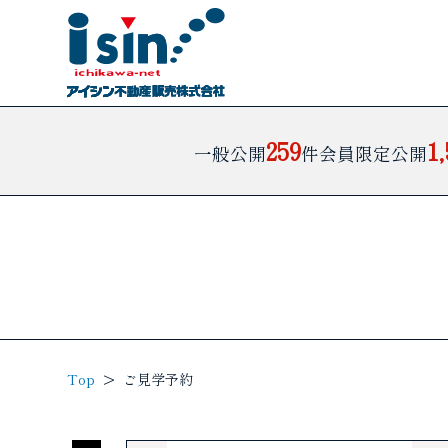
259
1
一般公開
件
会員限定公開
Top
ご見学予約