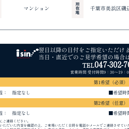
所在地
マンション
千葉市美浜区磯
翌日以降の日付をご指定いただけ
当日・直近でのご見学希望の場合
047-302-7
TEL
営業時間
受付時間9：30〜19：
第1希望
（必須）
程：
■希望時
第2希望
（任意）
程：
■希望時
にご連絡ください。
いただいた内容を確認の上、ご来場いただく日時を電話かメールでご連絡させてい