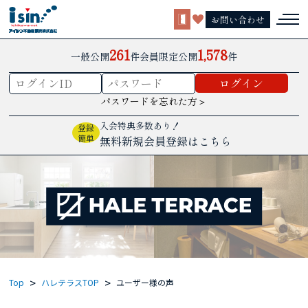
お問い合わせ
261
1,578
一般公開
件
会員限定公開
件
パスワードを忘れた方＞
入会特典多数あり！
登録
簡単
無料新規会員登録はこちら
Top
ハレテラスTOP
ユーザー様の声